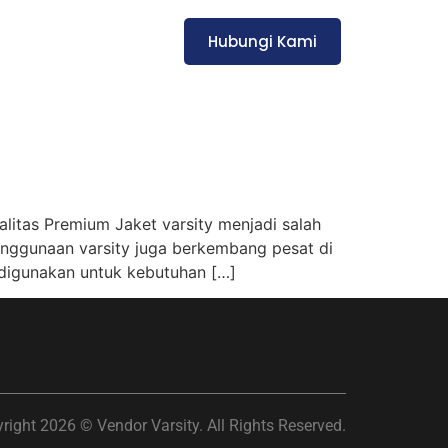
Hubungi Kami
as Premium Jaket varsity menjadi salah
 penggunaan varsity juga berkembang pesat di
digunakan untuk kebutuhan […]
right 2026 © Vendor Varsity. All Rights Reserved.