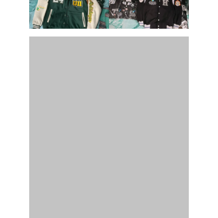
Semua Model Jaket Bisa Kami Kerjakan, Kami Vendor
Spesialisnya!
CHat Admin 0877 3872 8252
Layanan Custom Varsity
untuk Berbagai Kebutuhan
WHS Konveksindo melayani pembuatan varsity untuk
berbagai kebutuhan di wilayah Demak dan sekitarnya.
Berikut beberapa jenis pemesanan yang paling sering di
lakukan pelanggan:
Varsity Sekolah
Jaket varsity menjadi pilihan populer untuk siswa SMP,