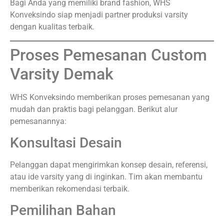
Sebelum dikirim, semua produk akan melewati tahap
pengecekan kualitas untuk memastikan hasil sesuai
standar.
Pengiriman
Pesanan dikirim dengan aman ke wilayah Demak
maupun luar kota.
Testimoni Customer Kami
Asli!
Mau Dapat Layanan GRATIS DESAIN & GRATIS
ONGKIR?
Langsung CHat Admin 0877 3872 8252
Tips Memilih Jasa Custom