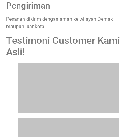
pengerjaan perlu di pastikan sejak awal.
Pilih Vendor yang Responsif
Komunikasi yang baik akan mempermudah proses
pemesanan dan meminimalkan kesalahan produksi.
Bandingkan Harga dan Kualitas
Jangan hanya tergiur harga murah. Pastikan kualitas
tetap menjadi prioritas utama.
Custom Varsity Demak
untuk Tampil Lebih
Eksklusif
Menggunakan jaket varsity custom memberikan banyak
keuntungan, terutama dalam membangun identitas